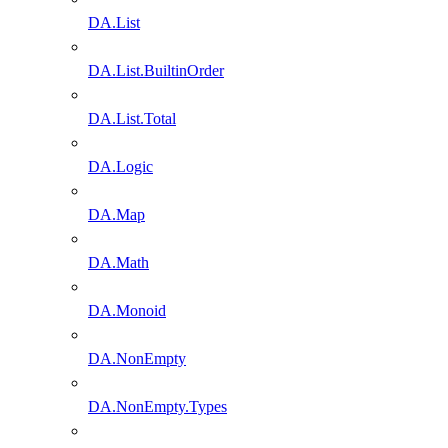
DA.List
DA.List.BuiltinOrder
DA.List.Total
DA.Logic
DA.Map
DA.Math
DA.Monoid
DA.NonEmpty
DA.NonEmpty.Types