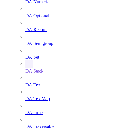
DA.Numeric
DA.Optional
DA.Record
DA.Semigroup
DA.Set
DA.Stack
DA.Text
DA.TextMap
DA.Time
DA.Traversable