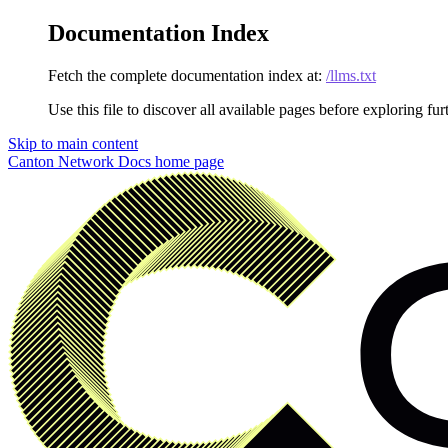
Documentation Index
Fetch the complete documentation index at:
/llms.txt
Use this file to discover all available pages before exploring fur
Skip to main content
Canton Network Docs
home page