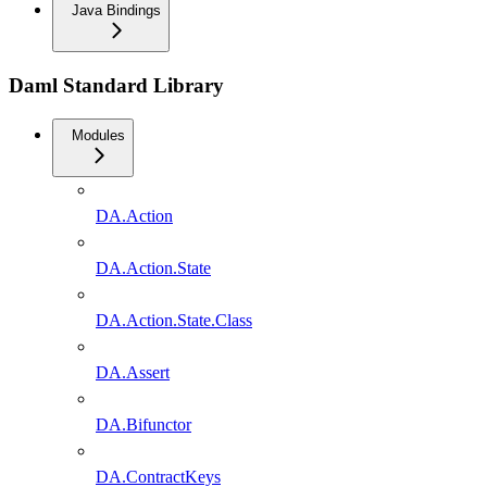
Java Bindings
Daml Standard Library
Modules
DA.Action
DA.Action.State
DA.Action.State.Class
DA.Assert
DA.Bifunctor
DA.ContractKeys