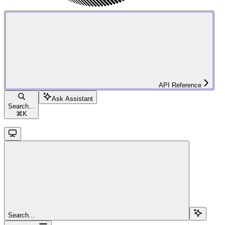
API Reference
Ask Assistant
Search...
⌘
K
Search...