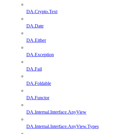
DA.Crypto.Text
DA.Date
DA.Either
DA.Exception
DA.Fail
DA.Foldable
DA.Functor
DA.Internal.Interface.AnyView
DA.Internal.Interface.AnyView.Types