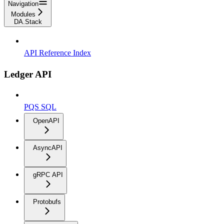
Navigation
Modules
DA.Stack
API Reference Index
Ledger API
PQS SQL
OpenAPI
AsyncAPI
gRPC API
Protobufs